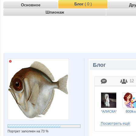
Блог
( 0 )
Основное
Др
Шпионаж
Блог
12
*АЛИСКА*
B00lka
Посмотреть ещё
Портрет заполнен на 73 %