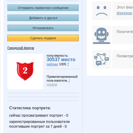
Tous Pandora Silver
VerukS
Этот блог
Отправить приватное сообщение
блогеров
.
Добавить в друзья
Игнорировать
созерцание
Катюли
Посетит
Сделать подарок
Городской форум
популярность:
Посмотре
30537 место
рейтинг
1005
?
Привилегированный
пользователь
2
уровня
Статистика портрета:
сейчас просматривают портрет - 0
зарегистрированные пользователи
посетившие портрет за 7 дней - 0